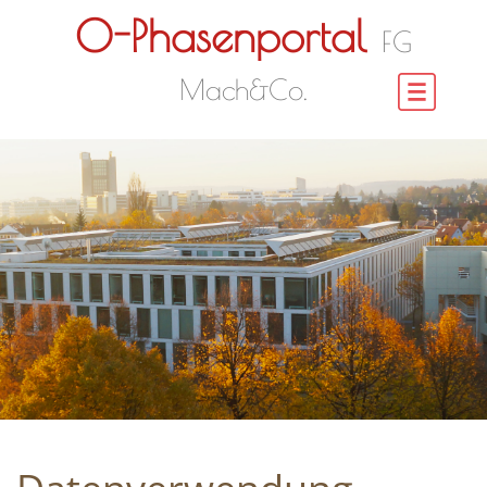
O-Phasenportal
FG
Mach&Co.