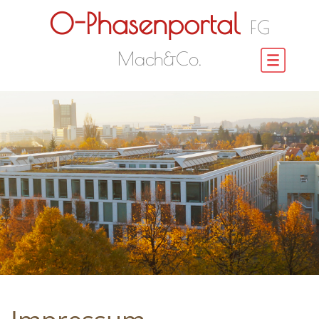
O-Phasenportal
FG
Mach&Co.