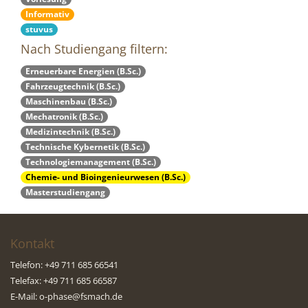
Informativ
stuvus
Nach Studiengang filtern:
Erneuerbare Energien (B.Sc.)
Fahrzeugtechnik (B.Sc.)
Maschinenbau (B.Sc.)
Mechatronik (B.Sc.)
Medizintechnik (B.Sc.)
Technische Kybernetik (B.Sc.)
Technologiemanagement (B.Sc.)
Chemie- und Bioingenieurwesen (B.Sc.)
Masterstudiengang
Kontakt
Telefon: +49 711 685 66541
Telefax: +49 711 685 66587
E-Mail:
o-phase@fsmach.de