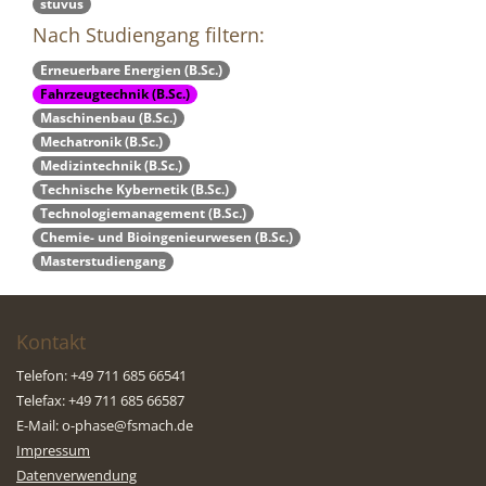
stuvus
Nach Studiengang filtern:
Erneuerbare Energien (B.Sc.)
Fahrzeugtechnik (B.Sc.)
Maschinenbau (B.Sc.)
Mechatronik (B.Sc.)
Medizintechnik (B.Sc.)
Technische Kybernetik (B.Sc.)
Technologiemanagement (B.Sc.)
Chemie- und Bioingenieurwesen (B.Sc.)
Masterstudiengang
Kontakt
Telefon: +49 711 685 66541
Telefax: +49 711 685 66587
E-Mail:
o-phase@fsmach.de
Impressum
Datenverwendung