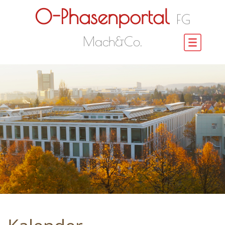
O-Phasenportal
FG
Mach&Co.