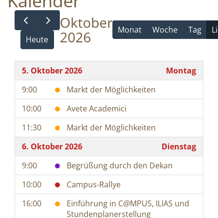
Kalender
Oktober
Monat
Woche
Tag
L
2026
Heute
5. Oktober 2026
Montag
9:00
Markt der Möglichkeiten
10:00
Avete Academici
11:30
Markt der Möglichkeiten
6. Oktober 2026
Dienstag
9:00
Begrüßung durch den Dekan
10:00
Campus-Rallye
16:00
Einführung in C@MPUS, ILIAS und
Stundenplanerstellung