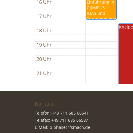
16 Uhr
Einführung in
C@MPUS,
ILIAS und
17 Uhr
Stundenplanerstellung
Kneipe
18 Uhr
19 Uhr
20 Uhr
21 Uhr
Kontakt
Telefon: +49 711 685 66541
Telefax: +49 711 685 66587
E-Mail:
o-phase@fsmach.de