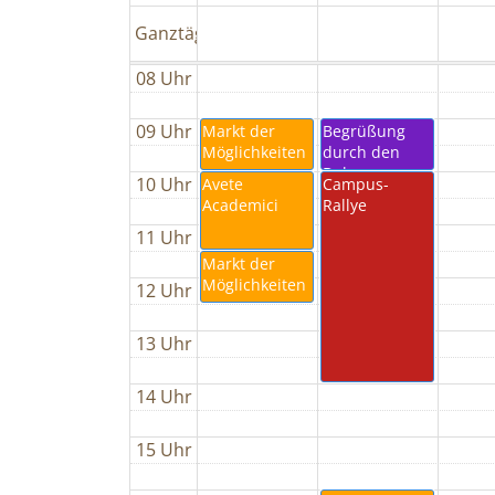
Ganztägig
08 Uhr
09 Uhr
Markt der
Begrüßung
Möglichkeiten
durch den
Dekan
10 Uhr
Avete
Campus-
Academici
Rallye
11 Uhr
Markt der
Möglichkeiten
12 Uhr
13 Uhr
14 Uhr
15 Uhr