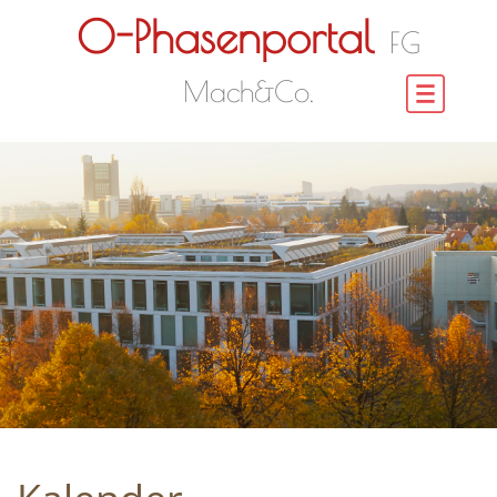
O-Phasenportal
FG
Mach&Co.