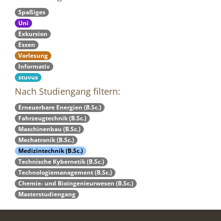
Spaßiges
Uni
Exkursion
Essen
Vorlesung
Informativ
stuvus
Nach Studiengang filtern:
Erneuerbare Energien (B.Sc.)
Fahrzeugtechnik (B.Sc.)
Maschinenbau (B.Sc.)
Mechatronik (B.Sc.)
Medizintechnik (B.Sc.)
Technische Kybernetik (B.Sc.)
Technologiemanagement (B.Sc.)
Chemie- und Bioingenieurwesen (B.Sc.)
Masterstudiengang