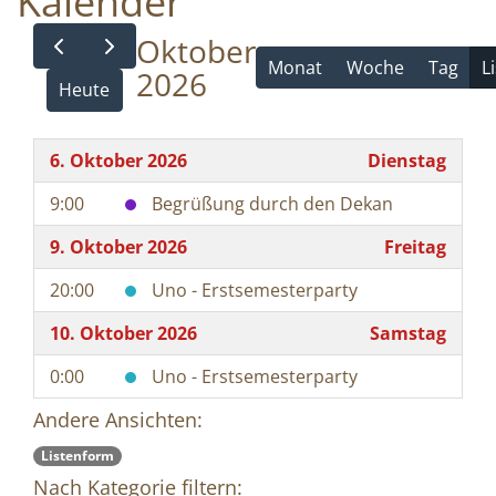
Kalender
Oktober
Monat
Woche
Tag
L
2026
Heute
6. Oktober 2026
Dienstag
9:00
Begrüßung durch den Dekan
9. Oktober 2026
Freitag
20:00
Uno - Erstsemesterparty
10. Oktober 2026
Samstag
0:00
Uno - Erstsemesterparty
Andere Ansichten:
Listenform
Nach Kategorie filtern: