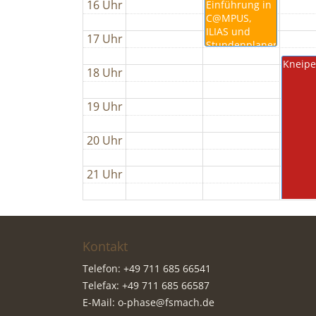
16 Uhr
Einführung in
C@MPUS,
ILIAS und
17 Uhr
Stundenplanerstellung
Kneipe
18 Uhr
19 Uhr
20 Uhr
21 Uhr
Kontakt
Telefon: +49 711 685 66541
Telefax: +49 711 685 66587
E-Mail:
o-phase@fsmach.de