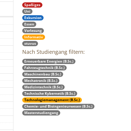
Spaßiges
Uni
Exkursion
Essen
Vorlesung
Informativ
stuvus
Nach Studiengang filtern:
Erneuerbare Energien (B.Sc.)
Fahrzeugtechnik (B.Sc.)
Maschinenbau (B.Sc.)
Mechatronik (B.Sc.)
Medizintechnik (B.Sc.)
Technische Kybernetik (B.Sc.)
Technologiemanagement (B.Sc.)
Chemie- und Bioingenieurwesen (B.Sc.)
Masterstudiengang