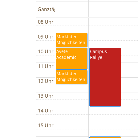
Ganztägig
08 Uhr
09 Uhr
Markt der
Möglichkeiten
10 Uhr
Avete
Campus-
Academici
Rallye
11 Uhr
Markt der
Möglichkeiten
12 Uhr
13 Uhr
14 Uhr
15 Uhr