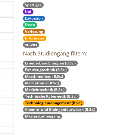
Spaßiges
Uni
Exkursion
Essen
Vorlesung
Informativ
stuvus
Nach Studiengang filtern:
Erneuerbare Energien (B.Sc.)
Fahrzeugtechnik (B.Sc.)
Maschinenbau (B.Sc.)
Mechatronik (B.Sc.)
Medizintechnik (B.Sc.)
Technische Kybernetik (B.Sc.)
Technologiemanagement (B.Sc.)
Chemie- und Bioingenieurwesen (B.Sc.)
Masterstudiengang