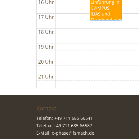
16 Uhr
Einführung in
C@MPUS,
ILIAS und
17 Uhr
Stundenplanerstellung
18 Uhr
19 Uhr
20 Uhr
21 Uhr
Kontakt
Telefon: +49 711 685 66541
Telefax: +49 711 685 66587
E-Mail:
o-phase@fsmach.de