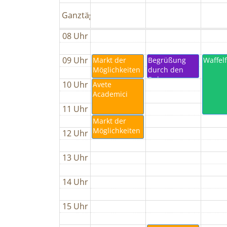
Ganztägig
08 Uhr
09 Uhr
Markt der
Begrüßung
Waffel
Möglichkeiten
durch den
Dekan
10 Uhr
Avete
Academici
11 Uhr
Markt der
Möglichkeiten
12 Uhr
13 Uhr
14 Uhr
15 Uhr